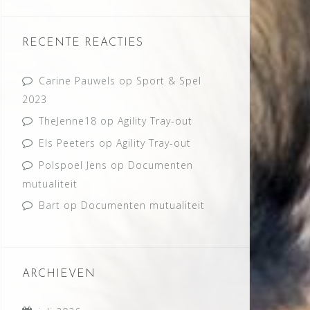
RECENTE REACTIES
Carine Pauwels
op
Sport & Spel
2023
TheJenne18
op
Agility Tray-out
Els Peeters
op
Agility Tray-out
Polspoel Jens
op
Documenten
mutualiteit
Bart
op
Documenten mutualiteit
ARCHIEVEN