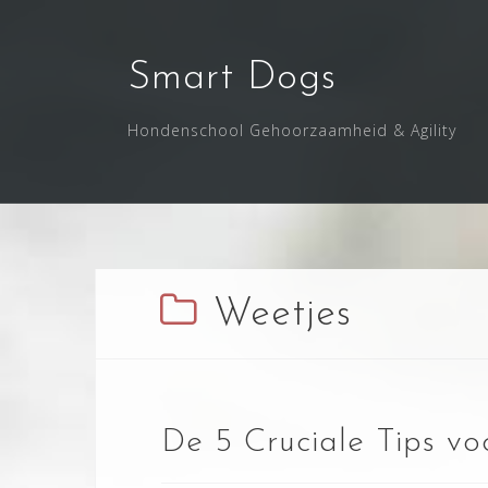
Skip
to
content
Smart Dogs
Hondenschool Gehoorzaamheid & Agility
Weetjes
De 5 Cruciale Tips voo