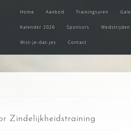
Home
Aanbod
Trainingsuren
Gale
Kalender 2026
Sponsors
Wedstrijden
Wist-je-dat-jes
Contact
r Zindelijkheidstraining