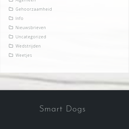
Gehoorzaamheid
Info
Nieuwsbrieven
Uncategorized
Wedstrijden
Weetjes
Smart Dogs