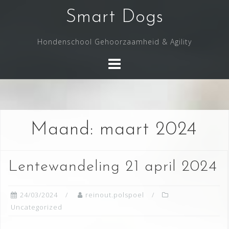
Skip
Smart Dogs
to
content
Hondenschool Gehoorzaamheid & Agility
Maand:
maart 2024
Lentewandeling 21 april 2024
24/03/2024
reinout.polspoel
Uncategorized