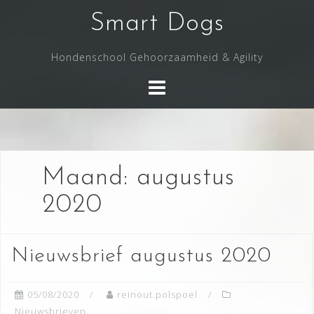
Skip
Smart Dogs
to
content
Hondenschool Gehoorzaamheid & Agility
Maand:
augustus
2020
Nieuwsbrief augustus 2020
05/08/2020
reinout.polspoel
Nieuwsbrieven