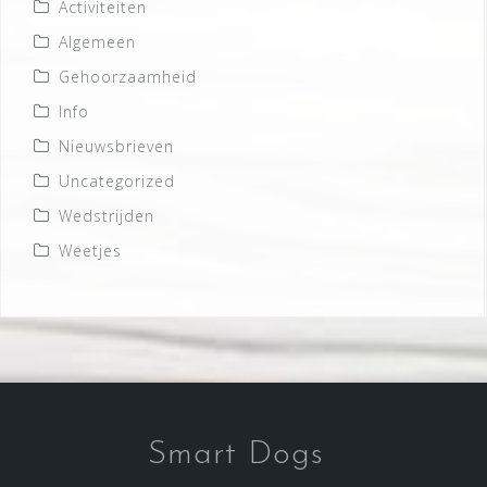
Activiteiten
Algemeen
Gehoorzaamheid
Info
Nieuwsbrieven
Uncategorized
Wedstrijden
Weetjes
Smart Dogs