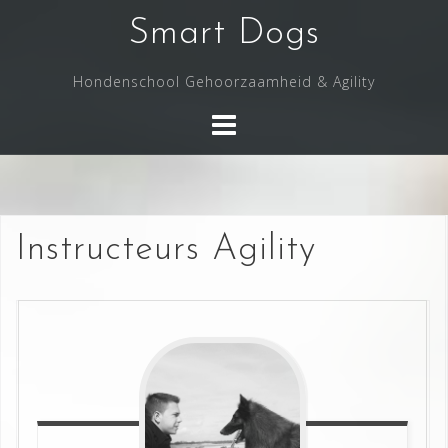
Skip
Smart Dogs
to
content
Hondenschool Gehoorzaamheid & Agility
Instructeurs Agility