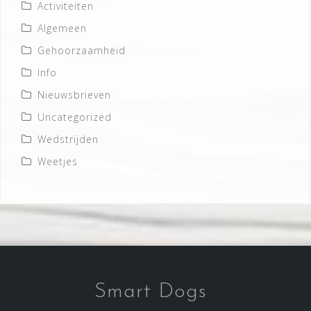
Activiteiten
Algemeen
Gehoorzaamheid
Info
Nieuwsbrieven
Uncategorized
Wedstrijden
Weetjes
Smart Dogs