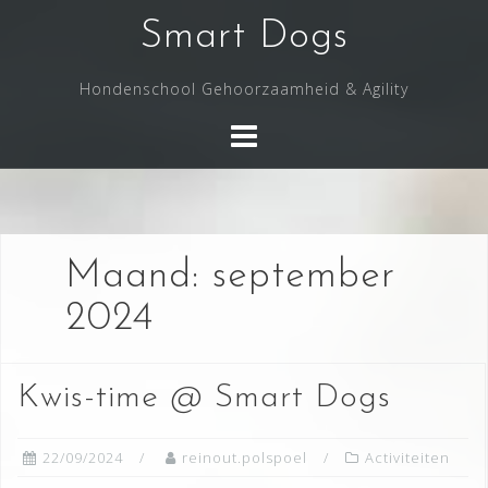
Skip
Smart Dogs
to
content
Hondenschool Gehoorzaamheid & Agility
Maand:
september
2024
Kwis-time @ Smart Dogs
22/09/2024
reinout.polspoel
Activiteiten