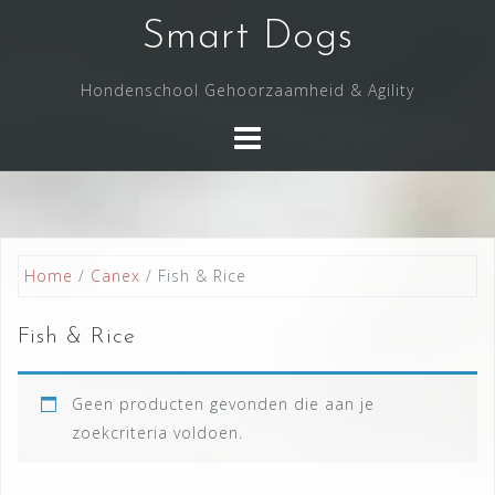
Skip
Smart Dogs
to
content
Hondenschool Gehoorzaamheid & Agility
Home
/
Canex
/ Fish & Rice
Fish & Rice
Geen producten gevonden die aan je
zoekcriteria voldoen.