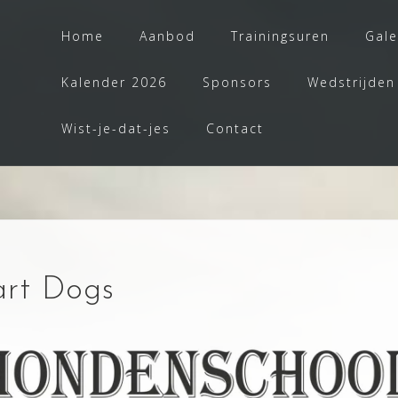
Home
Aanbod
Trainingsuren
Gale
Kalender 2026
Sponsors
Wedstrijden
Wist-je-dat-jes
Contact
rt Dogs