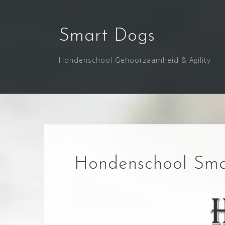
Smart Dogs
Hondenschool Gehoorzaamheid & Agility
Hondenschool Sma