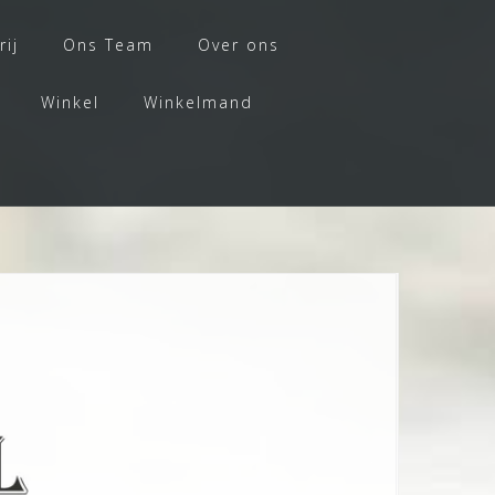
rij
Ons Team
Over ons
Winkel
Winkelmand