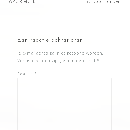
Berichtnavigatie
WZC Rietdijk
EHBO voor honden
Een reactie achterlaten
Je e-mailadres zal niet getoond worden.
Vereiste velden zijn gemarkeerd met
*
Reactie
*