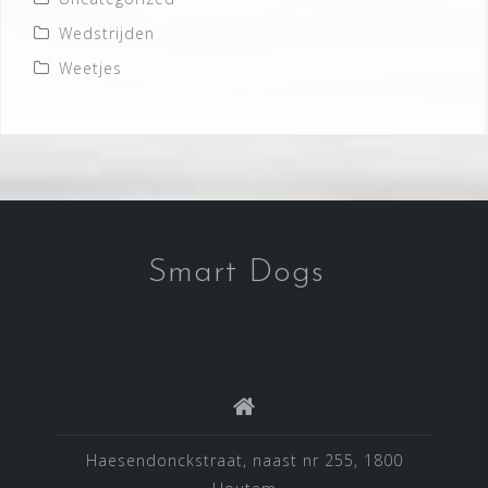
Wedstrijden
Weetjes
Smart Dogs
Haesendonckstraat, naast nr 255, 1800