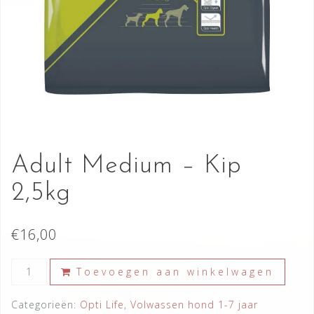
Adult Medium – Kip
2,5kg
€
16,00
Adult
Toevoegen aan winkelwagen
Medium
-
Categorieën:
Opti Life
,
Volwassen hond 1-7 jaar