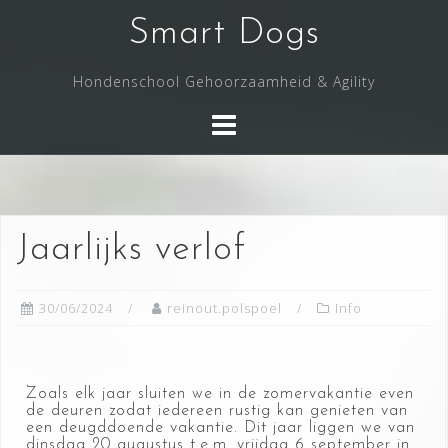
Smart Dogs
Hondenschool Gehoorzaamheid & Agility
Jaarlijks verlof
30/06/2024
reinout.polspoel
Info
Zoals elk jaar sluiten we in de zomervakantie even
de deuren zodat iedereen rustig kan genieten van
een deugddoende vakantie. Dit jaar liggen we van
dinsdag 20 augustus t.e.m. vrijdag 6 september in