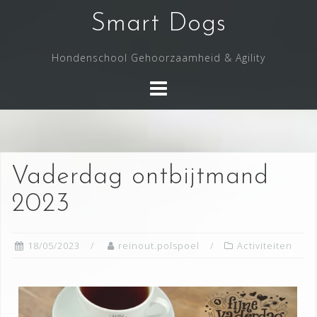
Smart Dogs
Hondenschool Gehoorzaamheid & Agility
Vaderdag ontbijtmand
2023
18/05/2023
reinout.polspoel
Activiteiten